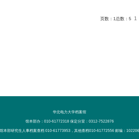
1
页数：
1
总数：
5
华北电力大学档案馆
馆本部办：010-61772318 保定分室：0312-7522876
馆本部研究生人事档案查档 010-61773953，其他查档010-61772556 邮编：10220