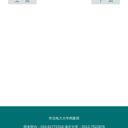
华北电力大学档案馆
馆本部办：010-61772318 保定分室：0312-7522876