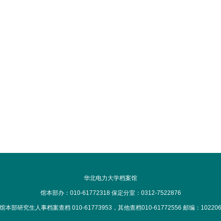
华北电力大学档案馆
馆本部办：010-61772318 保定分室：0312-7522876
馆本部研究生人事档案查档 010-61773953，其他查档010-61772556 邮编：10220