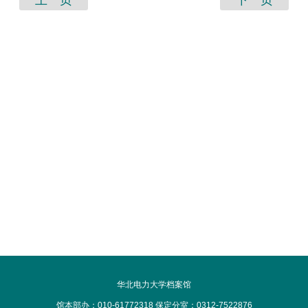
华北电力大学档案馆
馆本部办：010-61772318 保定分室：0312-7522876